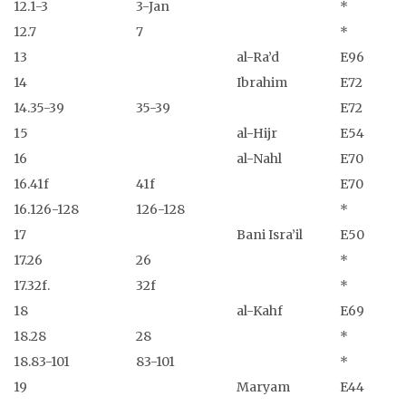
12.1-3
3-Jan
*
12.7
7
*
13
al-Ra’d
E96
14
Ibrahim
E72
14.35-39
35-39
E72
15
al-Hijr
E54
16
al-Nahl
E70
16.41f
41f
E70
16.126-128
126-128
*
17
Bani Isra’il
E50
17.26
26
*
17.32f.
32f
*
18
al-Kahf
E69
18.28
28
*
18.83-101
83-101
*
19
Maryam
E44