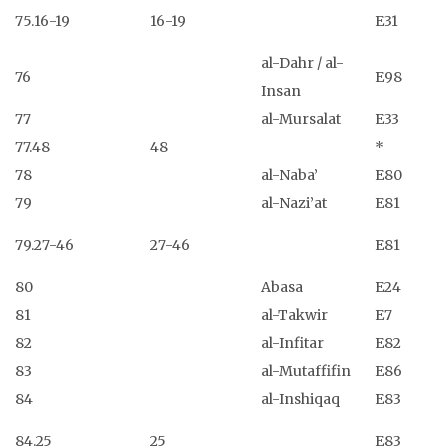
75.16-19
16-19
E31
al-Dahr / al-
76
E98
Insan
77
al-Mursalat
E33
77.48
48
*
78
al-Naba’
E80
79
al-Nazi’at
E81
79.27-46
27-46
E81
80
Abasa
E24
81
al-Takwir
E7
82
al-Infitar
E82
83
al-Mutaffifin
E86
84
al-Inshiqaq
E83
84.25
25
E83