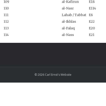
109
al-Kafirun
E18
110
al-Nasr
E114
111
Lahab / Tabbat
E6
112
al-Ikhlas
E22
113
al-Falaq
E20
114
al-Nass
E21
© 2026 Carl Ernst's Website