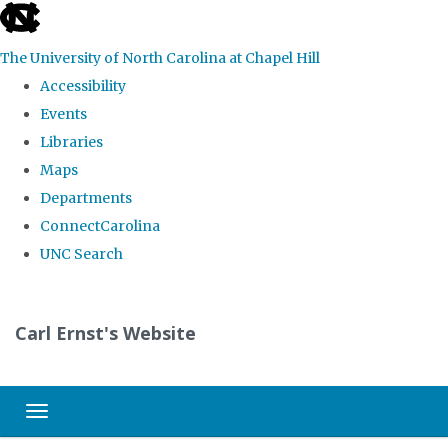
skip
to
The University of North Carolina at Chapel Hill
the
Accessibility
end
Events
of
Libraries
the
Maps
global
Departments
utility
ConnectCarolina
bar
UNC Search
Skip
to
Carl Ernst's Website
main
content
Toggle navigation