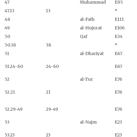
47
Muhammad
E95
47.13
13
*
48
al-Fath
E111
49
al-Hujurat
E106
50
Qaf
E34
50.38
38
*
51
al-Dhariyat
E67
51.24-60
24-60
E67
52
al-Tur
E76
52.21
21
E76
52.29-49
29-49
E76
53
al-Najm
E23
53.23
23
E23