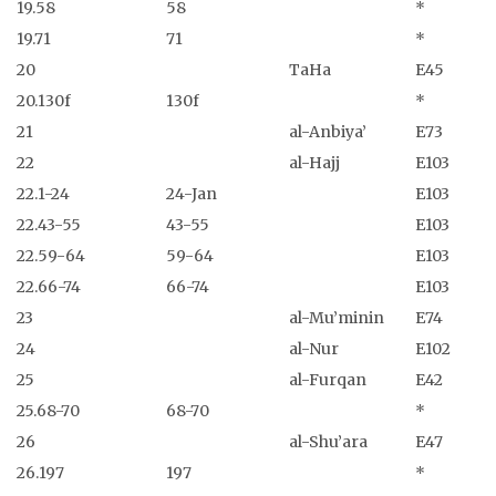
19.58
58
*
19.71
71
*
20
TaHa
E45
20.130f
130f
*
21
al-Anbiya’
E73
22
al-Hajj
E103
22.1-24
24-Jan
E103
22.43-55
43-55
E103
22.59-64
59-64
E103
22.66-74
66-74
E103
23
al-Mu’minin
E74
24
al-Nur
E102
25
al-Furqan
E42
25.68-70
68-70
*
26
al-Shu’ara
E47
26.197
197
*