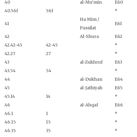
40
al-Mu’min
E60
40.56f
56f
*
Ha Mim /
41
E61
Fussilat
42
Al-Shura
E62
42.42-45
42-45
*
42.27
27
*
43
al-Zukhruf
E63
43.54
54
*
44
al-Dukhan
E64
45
al-Jathiyah
E65
45.14
14
*
46
al-Ahqaf
E66
46.1
1
*
46.15
15
*
46.35
35
*