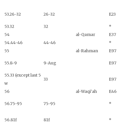
53.26-32
26-32
E23
53.32
32
*
54
al-Qamar
E37
54.44-46
44-46
*
55
al-Rahman
E97
55.8-9
9-Aug
E97
55.33 (except last 5
33
E97
w
56
al-Waqi’ah
E46
56.75-95
75-95
*
56.81f
81f
*