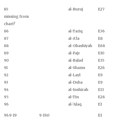
85
al-Buruj
E27
missing from
chart?
86
al-Tariq
E36
87
al-A’la
E8
88
al-Ghashiyah
E68
89
al-Fajr
E10
90
al-Balad
E35
91
al-Shams
E26
92
al-Layl
E9
93
al-Duha
E9
94
al-Inshirah
E11
95
al-Tin
E28
96
al-‘Alaq
E1
96.9-19
9-19.0
E1