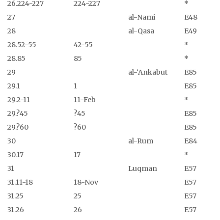
26.224-227
224-227
*
27
al-Nami
E48
28
al-Qasa
E49
28.52-55
42-55
*
28.85
85
*
29
al-‘Ankabut
E85
29.1
1
E85
29.2-11
11-Feb
*
29.?45
?45
E85
29.?60
?60
E85
30
al-Rum
E84
30.17
17
*
31
Luqman
E57
31.11-18
18-Nov
E57
31.25
25
E57
31.26
26
E57