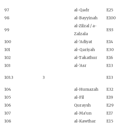
97
al-Qadr
E25
98
al-Bayyinah
E100
al-Zilzal / a-
99
E93
Zalzala
100
al-‘Adiyat
E14
101
al-Qariyah
E30
102
al-Takathur
E16
103
al-‘Asr
E13
103.3
3
E13
104
al-Humazah
E32
105
al-Fil
E19
106
Quraysh
E29
107
al-Ma’un
E17
108
al-Kawthar
E15