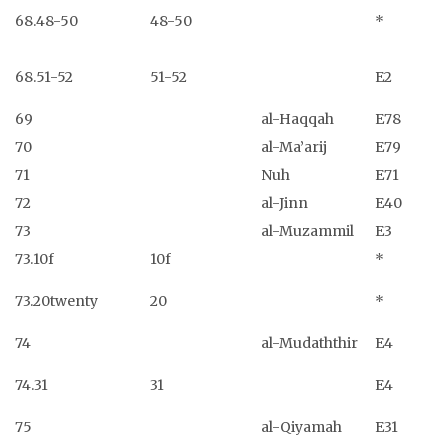
68.48-50
48-50
*
68.51-52
51-52
E2
69
al-Haqqah
E78
70
al-Ma’arij
E79
71
Nuh
E71
72
al-Jinn
E40
73
al-Muzammil
E3
73.10f
10f
*
73.20twenty
20
*
74
al-Mudaththir
E4
74.31
31
E4
75
al-Qiyamah
E31