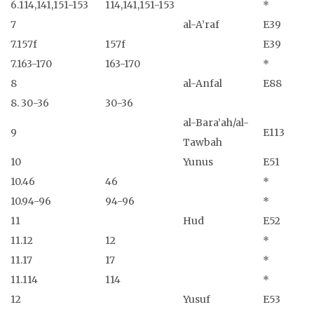
6.114,141,151-153
114,141,151-153
*
7
al-A’raf
E39
7.157f
157f
E39
7.163-170
163-170
*
8
al-Anfal
E88
8. 30-36
30-36
al-Bara’ah/al-
9
E113
Tawbah
10
Yunus
E51
10.46
46
*
10.94-96
94-96
*
11
Hud
E52
11.12
12
*
11.17
17
*
11.114
114
*
12
Yusuf
E53