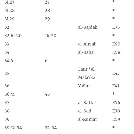
31.27
27
*
31.28
28
*
31.29
29
*
32
al-Sajdah
E75
32.16-20
16-20
*
33
al-Ahzab
E90
34
al-Saba’
E58
34.6
6
*
Fatir / al-
35
E43
Mala’ika
36
YaSin
E41
36.45
45
*
37
al-Saffat
E56
38
al-Sad
E38
39
al-Zumar
E59
39.52-54
52-54
*