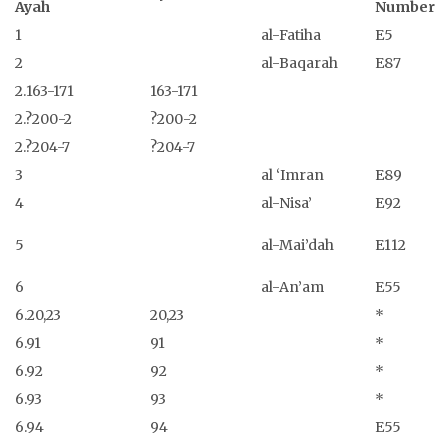
Ayah
Number
1
al-Fatiha
E5
2
al-Baqarah
E87
2.163-171
163-171
2.?200-2
?200-2
2.?204-7
?204-7
3
al ‘Imran
E89
4
al-Nisa’
E92
5
al-Mai’dah
E112
6
al-An’am
E55
6.20,23
20,23
*
6.91
91
*
6.92
92
*
6.93
93
*
6.94
94
E55