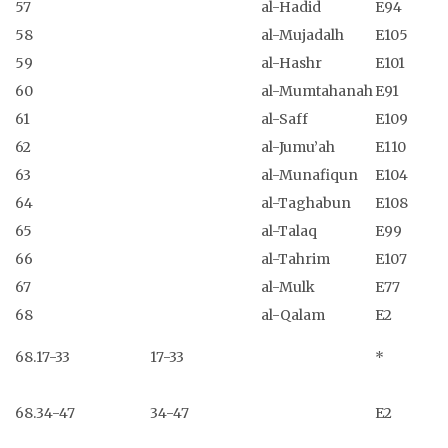
57
al-Hadid
E94
58
al-Mujadalh
E105
59
al-Hashr
E101
60
al-Mumtahanah
E91
61
al-Saff
E109
62
al-Jumu’ah
E110
63
al-Munafiqun
E104
64
al-Taghabun
E108
65
al-Talaq
E99
66
al-Tahrim
E107
67
al-Mulk
E77
68
al-Qalam
E2
68.17-33
17-33
*
68.34-47
34-47
E2